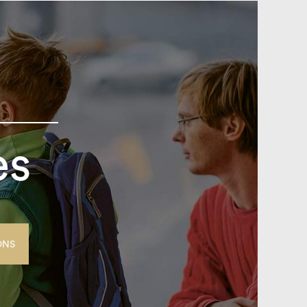
es
ONS