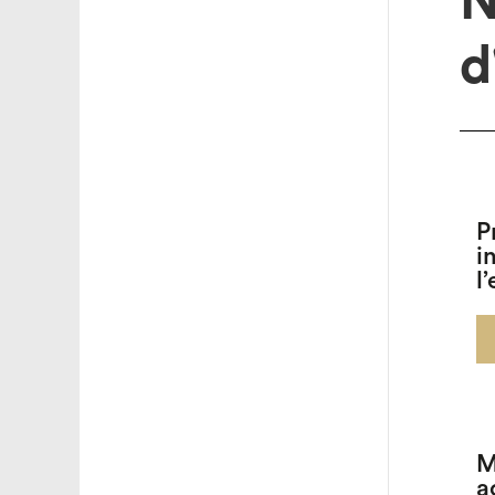
N
d
P
i
l
M
a