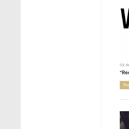
02 d
"Réu
Pro