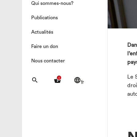
Qui sommes-nous?
Publications
Actualités
Dan
Faire un don
l’en
Nous contacter
pays
Le 
0
search
shopping_basket
language
fr
droi
auto