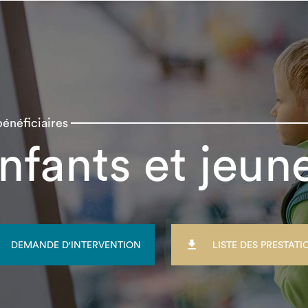
énéficiaires
nfants et jeun

DEMANDE D'INTERVENTION
LISTE DES PRESTATI