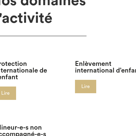
os domaines
'activité
rotection
Enlèvement
nternationale de
international d’enfa
’enfant
Lire
Lire
ineur-e-s non
ccompagné-e-s