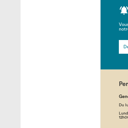
Vous
notr
De
Pe
Gen
Du l
Lund
12h0