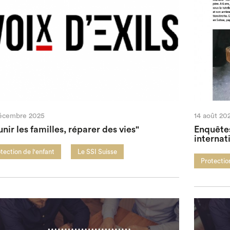
écembre 2025
14 août 20
nir les familles, réparer des vies"
Enquêtes
internat
tection de l'enfant
Le SSI Suisse
Protection