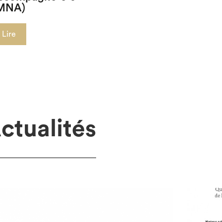
MNA)
Lire
ctualités