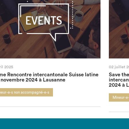
ril 2025
02 juillet 
me Rencontre intercantonale Suisse latine
Save the
6 novembre 2024 à Lausanne
intercan
2024 à 
neur-e-s non accompagné-e-s
Mineur-e