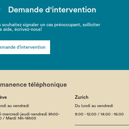
Demande d'intervention
 souhaitez signaler un cas préoccupant, solliciter
e aide, écrivez-nous!
mande d'intervention
rmanence téléphonique
ève
Zurich
undi au vendredi
Du lundi au vendredi
i-mercredi-jeudi-vendredi 9h00-
9:00 - 12:00 / 14:00 - 16:00
0 / Mardi 14h-16h00