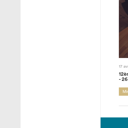
17 av
12è
- 2
Mi