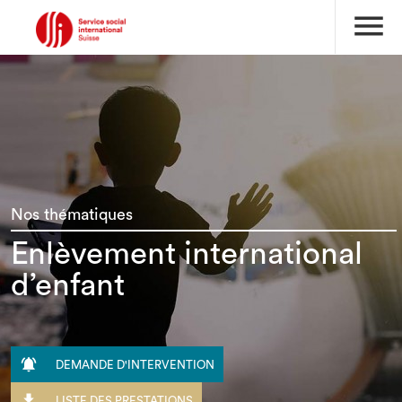
menu
Nos thématiques
Enlèvement international
d’enfant

DEMANDE D'INTERVENTION

LISTE DES PRESTATIONS