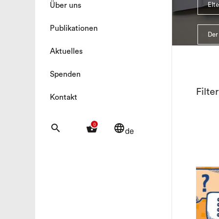
Über uns
Elt
Publikationen
Der
Aktuelles
Spenden
Filte
Kontakt
0
search
shopping_basket
language
de