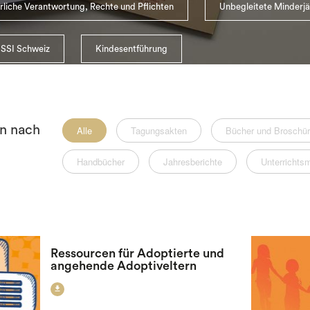
erliche Verantwortung, Rechte und Pflichten
Unbegleitete Minderjä
 SSI Schweiz
Kindesentführung
rn nach
Alle
Tagungsakten
Bücher und Broschü
Handbücher
Jahresberichte
Unterrichts
Ressourcen für Adoptierte und
angehende Adoptiveltern
