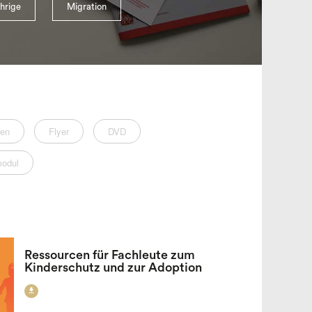
hrige
Migration
ren
Flyer
DVD
modul
Ressourcen für Fachleute zum
Kinderschutz und zur Adoption
