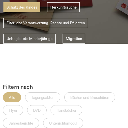
Schutz des Kindes
Herkunftssuche
search
Elterliche Verantwortung, Rechte und Pflichten
Unbegleitete Minderjährige
Migration
Der SSI Schweiz
Kindesentführung
Filtern nach
Alle
Tagungsakten
Bücher und Broschüren
Flyer
DVD
Handbücher
Jahresberichte
Unterrichtsmodul