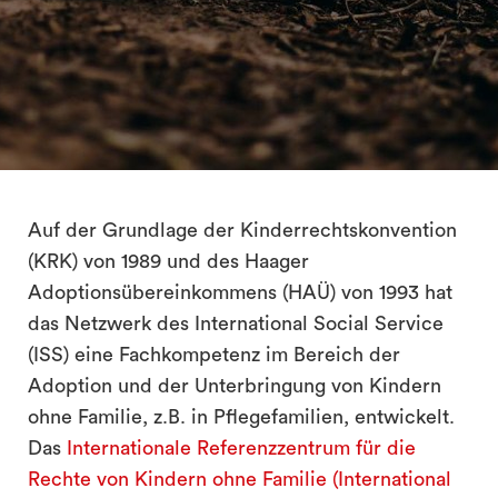
search
Auf der Grundlage der Kinderrechtskonvention
(KRK) von 1989 und des Haager
Adoptionsübereinkommens (HAÜ) von 1993 hat
das Netzwerk des International Social Service
(ISS) eine Fachkompetenz im Bereich der
Adoption und der Unterbringung von Kindern
ohne Familie, z.B. in Pflegefamilien, entwickelt.
Das
Internationale Referenzzentrum für die
Rechte von Kindern ohne Familie (International