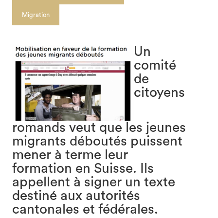
Migration
Un
comité
de
citoyens
search
romands veut que les jeunes
migrants déboutés puissent
mener à terme leur
formation en Suisse. Ils
appellent à signer un texte
destiné aux autorités
cantonales et fédérales.