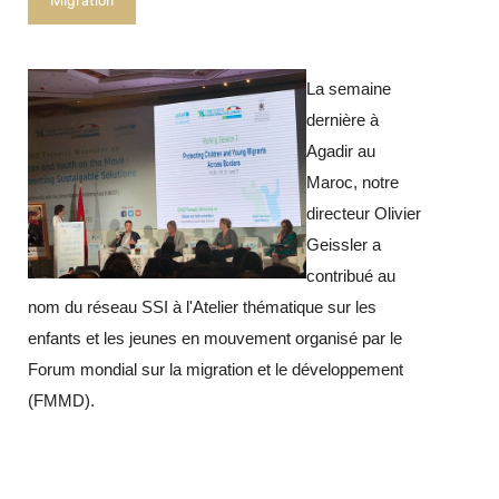
Migration
La semaine
dernière à
Agadir au
search
Maroc, notre
directeur Olivier
Geissler a
contribué au
nom du réseau SSI à l'Atelier thématique sur les
enfants et les jeunes en mouvement organisé par le
Forum mondial sur la migration et le développement
(FMMD).