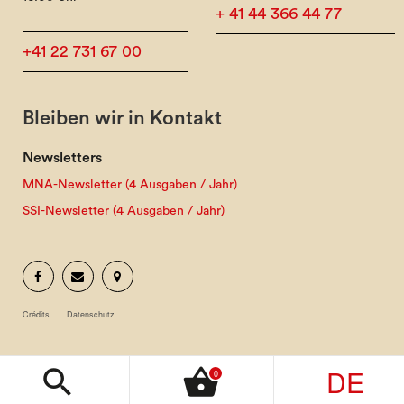
+ 41 44 366 44 77
+41 22 731 67 00
Bleiben wir in Kontakt
Newsletters
MNA-Newsletter (4 Ausgaben / Jahr)
SSI-Newsletter (4 Ausgaben / Jahr)
Crédits
Datenschutz
DE
search
shopping_basket
0