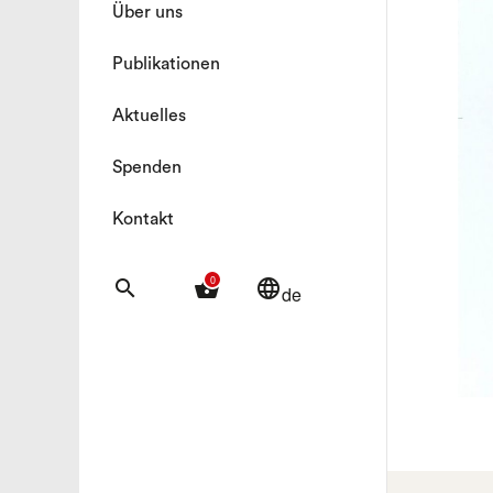
Über uns
Publikationen
Aktuelles
Spenden
Kontakt
0
search
shopping_basket
language
de