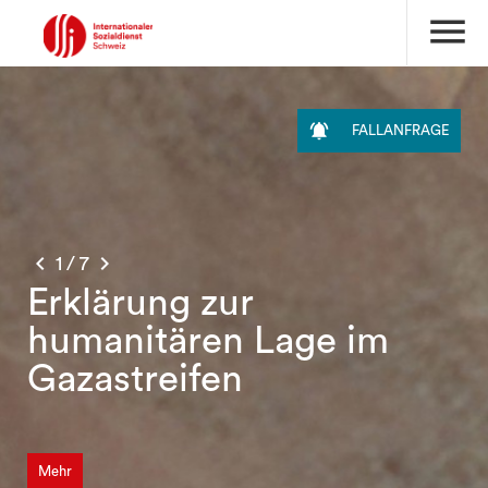
menu

FALLANFRAGE


1
/
7
Erklärung zur
humanitären Lage im
Gazastreifen
Mehr